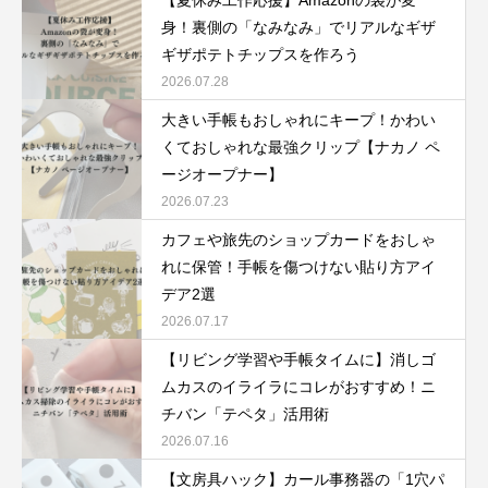
身！裏側の「なみなみ」でリアルなギザ
ギザポテトチップスを作ろう
2026.07.28
大きい手帳もおしゃれにキープ！かわい
くておしゃれな最強クリップ【ナカノ ペ
ージオープナー】
2026.07.23
カフェや旅先のショップカードをおしゃ
れに保管！手帳を傷つけない貼り方アイ
デア2選
2026.07.17
【リビング学習や手帳タイムに】消しゴ
ムカスのイライラにコレがおすすめ！ニ
チバン「テペタ」活用術
2026.07.16
【文房具ハック】カール事務器の「1穴パ