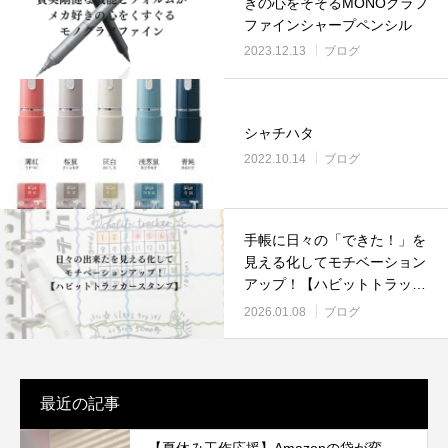
きの心をそそるMONOグラフ
ファインシャープペンシル
2023.12.13
ブログ
シャチハタ
2022.10.14
ブログ
手帳に日々の「できた！」を
見える化してモチベーション
アップ！【ハビットトラッカ
ースタンプ】
2026.01.08
ブログ
最近の記事
【夏休み工作応援】Amazonの袋が変