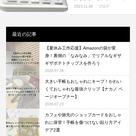
シオ）人間工学電卓】
2023.11.06
ブログ
最近の記事
【夏休み工作応援】Amazonの袋が変
身！裏側の「なみなみ」でリアルなギザ
ギザポテトチップスを作ろう
2026.07.28
大きい手帳もおしゃれにキープ！かわい
くておしゃれな最強クリップ【ナカノ ペ
ージオープナー】
2026.07.23
カフェや旅先のショップカードをおしゃ
れに保管！手帳を傷つけない貼り方アイ
デア2選