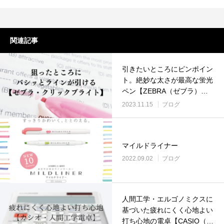
関連記事
引きたいところにピンポイン
ト。絶妙な太さが最高な蛍光
ペン【ZEBRA（ゼブラ）ク
リックブライト】
2023.11.15
ブログ
マイルドライナー
2022.09.02
ブログ
人間工学・エルゴノミクスに
基づいた疲れにくく心地よい
打ち心地の電卓【CASIO（カ