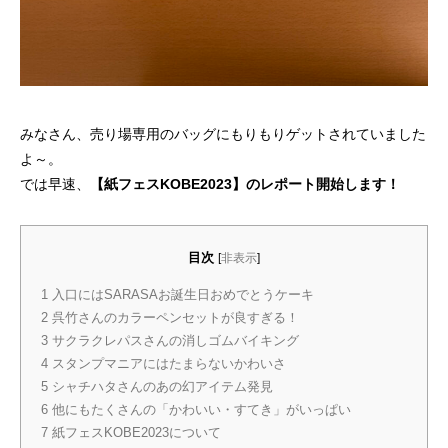
みなさん、売り場専用のバッグにもりもりゲットされていました
よ～。
では早速、
【紙フェスKOBE2023】のレポート開始します！
目次
[
非表示
]
1
入口にはSARASAお誕生日おめでとうケーキ
2
呉竹さんのカラーペンセットが良すぎる！
3
サクラクレパスさんの消しゴムバイキング
4
スタンプマニアにはたまらないかわいさ
5
シャチハタさんのあの幻アイテム発見
6
他にもたくさんの「かわいい・すてき」がいっぱい
7
紙フェスKOBE2023について