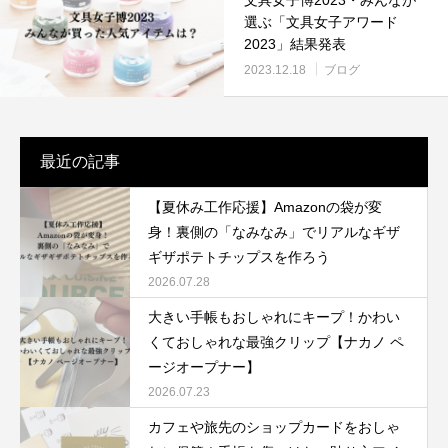
選ぶ「文具女子アワード
2023」結果発表
2023.12.18
ブログ
最近の記事
【夏休み工作応援】Amazonの袋が変
身！裏側の「なみなみ」でリアルなギザ
ギザポテトチップスを作ろう
2026.07.28
大きい手帳もおしゃれにキープ！かわい
くておしゃれな最強クリップ【ナカノ ペ
ージオープナー】
2026.07.23
カフェや旅先のショップカードをおしゃ