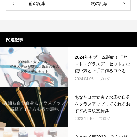
前の記事
次の記事
関連記事
2024年もブーム継続！「ヤ
マト・グラスデコセット」の
使い方と上手に作るコツを紹
介
2024.04.05
ブログ
あなたは大丈夫？お店や自分
をクラスアップしてくれるお
すすめ高級文房具
2023.11.10
ブログ
文具女子博2023・みんなが