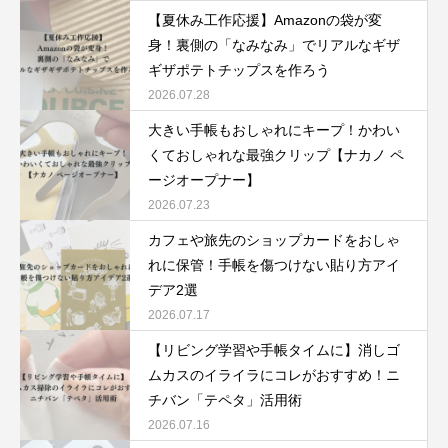
【夏休み工作応援】Amazonの袋が変
身！裏側の「なみなみ」でリアルなギザ
ギザポテトチップスを作ろう
2026.07.28
大きい手帳もおしゃれにキープ！かわい
くておしゃれな最強クリップ【ナカノ ペ
ージオープナー】
2026.07.23
カフェや旅先のショップカードをおしゃ
れに保管！手帳を傷つけない貼り方アイ
デア2選
2026.07.17
【リビング学習や手帳タイムに】消しゴ
ムカスのイライラにコレがおすすめ！ニ
チバン「テペタ」活用術
2026.07.16