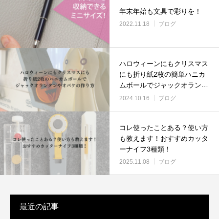
年末年始も文具で彩りを！
2022.11.18
ブログ
ハロウィーンにもクリスマス
にも折り紙2枚の簡単ハニカ
ムボールでジャックオランタ
ンやオバケの作り方
2024.10.16
ブログ
コレ使ったことある？使い方
も教えます！おすすめカッタ
ーナイフ3種類！
2025.11.08
ブログ
最近の記事